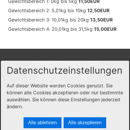
Gewichtsbereich 1: 0kg bis 5kg
11,50EUR
Gewichtsbereich 2: 5,01kg bis 10kg
12,50EUR
Gewichtsbereich 3: 10,01kg bis 20kg
13,50EUR
Gewichtsbereich 4: 20,01kg bis 31,5kg
15,00EUR
Zahlung & Versand
AGB
Datenschutzeinstellungen
Datenschutzerklärung
Auf dieser Website werden Cookies genutzt. Sie
Widerrufsbelehrung
Widerruf
können alle Cookies akzeptieren oder nur bestimmte
Impressum
auswählen. Sie können diese Einstellungen jederzeit
ändern.
© 2026 Alpakas des Vogtlands - Alle Rechte
vorbehalten
Alle ablehnen
Alle akzeptieren